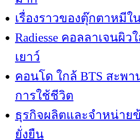
เรื่องราวของตุ๊กตาหมีใ
Radiesse คอลลาเจนผิวใส
เยาว์
คอนโด ใกล้ BTS สะพานใ
การใช้ชีวิต
ธุรกิจผลิตและจำหน่ายข
ยั่งยืน