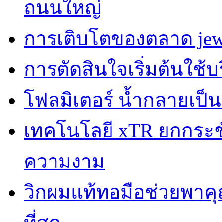
ถนนใหญ่
การเติบโตของตลาด jewe
การตัดสินใจเริ่มต้นใช้
โฟลมิเตอร์ น้ำกลายเป็
เทคโนโลยี xTR ยกกระชับผ
ความงาม
วิกผมแท้ทอมือช่วยพาคุณ