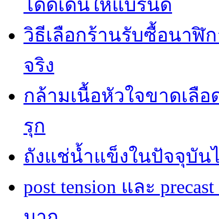
โดดเด่นให้แบรนด์
วิธีเลือกร้านรับซื้อนาฬิก
จริง
กล้ามเนื้อหัวใจขาดเลื
รุก
ถังแช่น้ำแข็งในปัจจุบัน
post tension และ precas
มาก