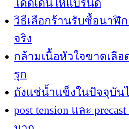
โดดเด่นให้แบรนด์
วิธีเลือกร้านรับซื้อนาฬิก
จริง
กล้ามเนื้อหัวใจขาดเลื
รุก
ถังแช่น้ำแข็งในปัจจุบัน
post tension และ precas
มาก