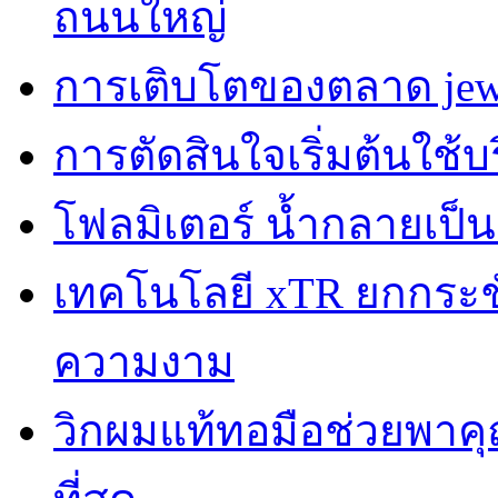
ถนนใหญ่
การเติบโตของตลาด jewe
การตัดสินใจเริ่มต้นใช้
โฟลมิเตอร์ น้ำกลายเป็
เทคโนโลยี xTR ยกกระชับผ
ความงาม
วิกผมแท้ทอมือช่วยพาคุณ