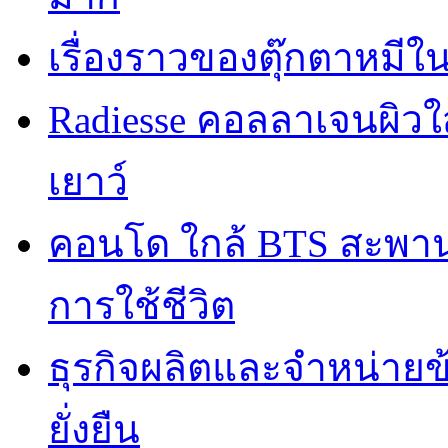
เรื่องราวของตุ๊กตาหมีใ
Radiesse คอลลาเจนผิวใส
เยาว์
คอนโด ใกล้ BTS สะพานใ
การใช้ชีวิต
ธุรกิจผลิตและจำหน่ายข
ยั่งยืน