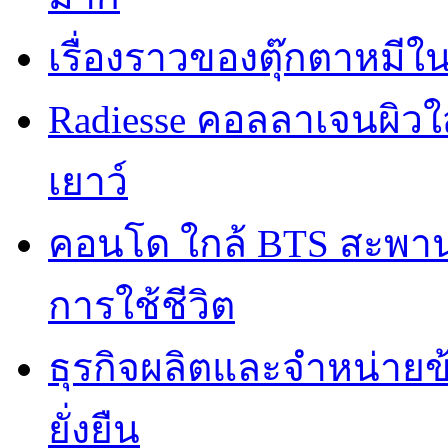
เรื่องราวของตุ๊กตาหมีใ
Radiesse คอลลาเจนผิวใส
เยาว์
คอนโด ใกล้ BTS สะพานใ
การใช้ชีวิต
ธุรกิจผลิตและจำหน่ายข
ยั่งยืน