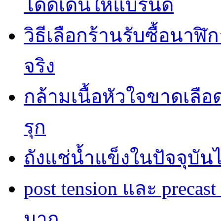
โดดเด่นให้แบรนด์
วิธีเลือกร้านรับซื้อนาฬิก
จริง
กล้ามเนื้อหัวใจขาดเลื
รุก
ถังแช่น้ำแข็งในปัจจุบัน
post tension และ precas
มาก