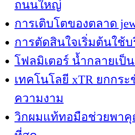
ถนนใหญ่
การเติบโตของตลาด jewe
การตัดสินใจเริ่มต้นใช้
โฟลมิเตอร์ น้ำกลายเป็
เทคโนโลยี xTR ยกกระชับผ
ความงาม
วิกผมแท้ทอมือช่วยพาคุณ