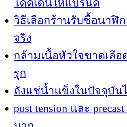
โดดเด่นให้แบรนด์
วิธีเลือกร้านรับซื้อนาฬิก
จริง
กล้ามเนื้อหัวใจขาดเลื
รุก
ถังแช่น้ำแข็งในปัจจุบัน
post tension และ precas
มาก