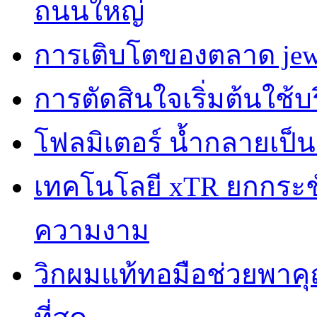
ถนนใหญ่
การเติบโตของตลาด jewe
การตัดสินใจเริ่มต้นใช้
โฟลมิเตอร์ น้ำกลายเป็
เทคโนโลยี xTR ยกกระชับผ
ความงาม
วิกผมแท้ทอมือช่วยพาคุณ