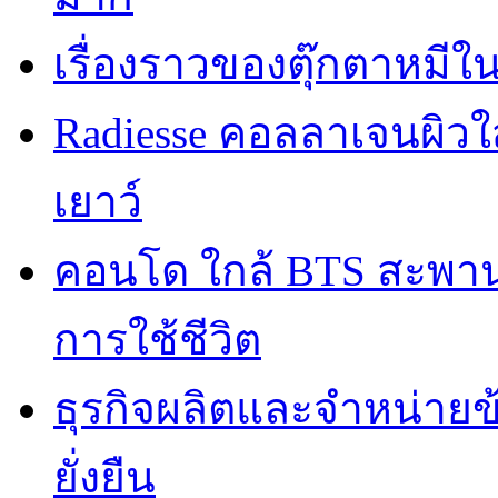
เรื่องราวของตุ๊กตาหมีใ
Radiesse คอลลาเจนผิวใส
เยาว์
คอนโด ใกล้ BTS สะพานใ
การใช้ชีวิต
ธุรกิจผลิตและจำหน่ายข
ยั่งยืน