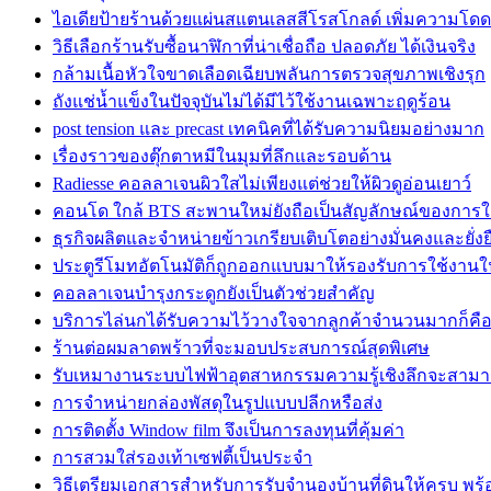
ไอเดียป้ายร้านด้วยแผ่นสแตนเลสสีโรสโกลด์ เพิ่มความโดด
วิธีเลือกร้านรับซื้อนาฬิกาที่น่าเชื่อถือ ปลอดภัย ได้เงินจริง
กล้ามเนื้อหัวใจขาดเลือดเฉียบพลันการตรวจสุขภาพเชิงรุก
ถังแช่น้ำแข็งในปัจจุบันไม่ได้มีไว้ใช้งานเฉพาะฤดูร้อน
post tension และ precast เทคนิคที่ได้รับความนิยมอย่างมาก
เรื่องราวของตุ๊กตาหมีในมุมที่ลึกและรอบด้าน
Radiesse คอลลาเจนผิวใสไม่เพียงแต่ช่วยให้ผิวดูอ่อนเยาว์
คอนโด ใกล้ BTS สะพานใหม่ยังถือเป็นสัญลักษณ์ของการใช
ธุรกิจผลิตและจำหน่ายข้าวเกรียบเติบโตอย่างมั่นคงและยั่งย
ประตูรีโมทอัตโนมัติก็ถูกออกแบบมาให้รองรับการใช้งาน
คอลลาเจนบำรุงกระดูกยังเป็นตัวช่วยสำคัญ
บริการไล่นกได้รับความไว้วางใจจากลูกค้าจำนวนมากก็คื
ร้านต่อผมลาดพร้าวที่จะมอบประสบการณ์สุดพิเศษ
รับเหมางานระบบไฟฟ้าอุตสาหกรรมความรู้เชิงลึกจะสาม
การจำหน่ายกล่องพัสดุในรูปแบบปลีกหรือส่ง
การติดตั้ง Window film จึงเป็นการลงทุนที่คุ้มค่า
การสวมใส่รองเท้าเซฟตี้เป็นประจำ
วิธีเตรียมเอกสารสำหรับการรับจำนองบ้านที่ดินให้ครบ พร้อ