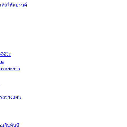
เด่นให้แบรนด์
้ชีวิต
ืน
ในระยะยาว
อ
ารถวางแผน
มยื่นทันที