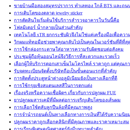
ขายบ้านมือสองสมุทรปราการ ทำเลทอง ใกล้ BTS และถน
การเติบโตของตลาด jewelry sticker
การตัดสินใจเริ่มต้นใช้บริการสำรวจอาคารในวันนี้คือ
โฟลมิเตอร์ น้ำกลายเป็นส่วนสำคัญ
เทคโนโลยี xTR ยกกระชับผิวจึงไม่ใช่แค่เครื่องมือเพื่อคว
วิกผมแท้ทอมือช่วยพาคุณกลับไปเป็นคุณในเวอร์ชันที่ดีที่สุ
การใช้กล่องกระดาษใส่อาหารความรับผิดชอบต่อสังคม
ประชุมผู้ถือหุ้นออนไลน์จึงวิธีการที่สะดวกและรวดเร็ว
เลือกผู้ให้บริการตอกเสาเข็มไมโครไพล์ ราคาถูก แต่คุณภา
รับจดทะเบียนจัดตั้งบริษัทถือเป็นขั้นตอนแรกที่สำคัญ
การติดตั้งประตูหน้าต่างอลูมิเนียมยังเป็นทางเลือกที่ดี
การใช้กรุยเชิงสแตนเลสสีในการตกแต่ง
เรื่องจริงหรือความเชื่อผิดๆ เกี่ยวกับการปลูกผม FUE
ยาปลูกผมสารเคมีที่มีผลต่อการเจริญเติบโตของเส้นผม
การเลือกใช้ตลับลูกปืนล้อที่มีคุณภาพสูง
การจำนำรถยนต์เป็นทางเลือกทางการเงินที่ได้รับความนิย
ปลูกผมราคาถูกเลือกคลินิกที่มีคุณภาพและราคาเหมาะสม
การเรียนพิเศษคณิตศาสตร์ยังมีบทบาทสำคัญ