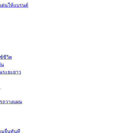
เด่นให้แบรนด์
้ชีวิต
ืน
ในระยะยาว
อ
ารถวางแผน
มยื่นทันที