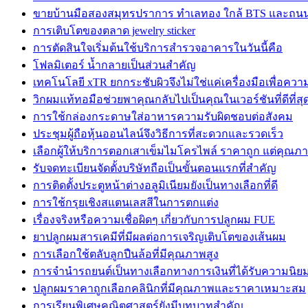
ขายบ้านมือสองสมุทรปราการ ทำเลทอง ใกล้ BTS และถน
การเติบโตของตลาด jewelry sticker
การตัดสินใจเริ่มต้นใช้บริการสำรวจอาคารในวันนี้คือ
โฟลมิเตอร์ น้ำกลายเป็นส่วนสำคัญ
เทคโนโลยี xTR ยกกระชับผิวจึงไม่ใช่แค่เครื่องมือเพื่อคว
วิกผมแท้ทอมือช่วยพาคุณกลับไปเป็นคุณในเวอร์ชันที่ดีที่สุ
การใช้กล่องกระดาษใส่อาหารความรับผิดชอบต่อสังคม
ประชุมผู้ถือหุ้นออนไลน์จึงวิธีการที่สะดวกและรวดเร็ว
เลือกผู้ให้บริการตอกเสาเข็มไมโครไพล์ ราคาถูก แต่คุณภา
รับจดทะเบียนจัดตั้งบริษัทถือเป็นขั้นตอนแรกที่สำคัญ
การติดตั้งประตูหน้าต่างอลูมิเนียมยังเป็นทางเลือกที่ดี
การใช้กรุยเชิงสแตนเลสสีในการตกแต่ง
เรื่องจริงหรือความเชื่อผิดๆ เกี่ยวกับการปลูกผม FUE
ยาปลูกผมสารเคมีที่มีผลต่อการเจริญเติบโตของเส้นผม
การเลือกใช้ตลับลูกปืนล้อที่มีคุณภาพสูง
การจำนำรถยนต์เป็นทางเลือกทางการเงินที่ได้รับความนิย
ปลูกผมราคาถูกเลือกคลินิกที่มีคุณภาพและราคาเหมาะสม
การเรียนพิเศษคณิตศาสตร์ยังมีบทบาทสำคัญ