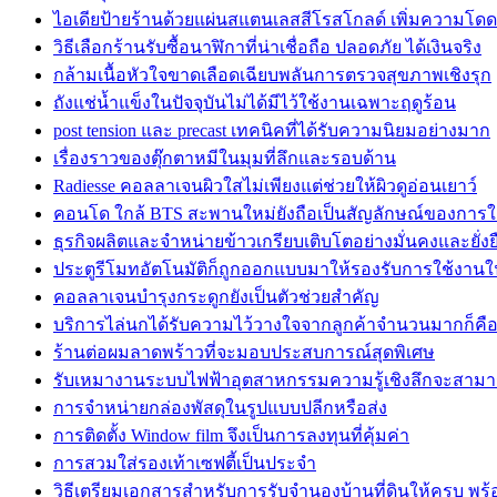
ไอเดียป้ายร้านด้วยแผ่นสแตนเลสสีโรสโกลด์ เพิ่มความโดด
วิธีเลือกร้านรับซื้อนาฬิกาที่น่าเชื่อถือ ปลอดภัย ได้เงินจริง
กล้ามเนื้อหัวใจขาดเลือดเฉียบพลันการตรวจสุขภาพเชิงรุก
ถังแช่น้ำแข็งในปัจจุบันไม่ได้มีไว้ใช้งานเฉพาะฤดูร้อน
post tension และ precast เทคนิคที่ได้รับความนิยมอย่างมาก
เรื่องราวของตุ๊กตาหมีในมุมที่ลึกและรอบด้าน
Radiesse คอลลาเจนผิวใสไม่เพียงแต่ช่วยให้ผิวดูอ่อนเยาว์
คอนโด ใกล้ BTS สะพานใหม่ยังถือเป็นสัญลักษณ์ของการใช
ธุรกิจผลิตและจำหน่ายข้าวเกรียบเติบโตอย่างมั่นคงและยั่งย
ประตูรีโมทอัตโนมัติก็ถูกออกแบบมาให้รองรับการใช้งาน
คอลลาเจนบำรุงกระดูกยังเป็นตัวช่วยสำคัญ
บริการไล่นกได้รับความไว้วางใจจากลูกค้าจำนวนมากก็คื
ร้านต่อผมลาดพร้าวที่จะมอบประสบการณ์สุดพิเศษ
รับเหมางานระบบไฟฟ้าอุตสาหกรรมความรู้เชิงลึกจะสาม
การจำหน่ายกล่องพัสดุในรูปแบบปลีกหรือส่ง
การติดตั้ง Window film จึงเป็นการลงทุนที่คุ้มค่า
การสวมใส่รองเท้าเซฟตี้เป็นประจำ
วิธีเตรียมเอกสารสำหรับการรับจำนองบ้านที่ดินให้ครบ พร้อ