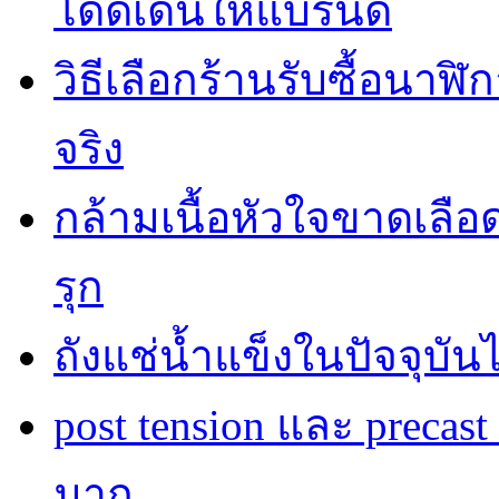
โดดเด่นให้แบรนด์
วิธีเลือกร้านรับซื้อนาฬิก
จริง
กล้ามเนื้อหัวใจขาดเลื
รุก
ถังแช่น้ำแข็งในปัจจุบัน
post tension และ precas
มาก