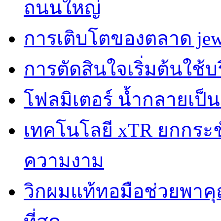
ถนนใหญ่
การเติบโตของตลาด jewe
การตัดสินใจเริ่มต้นใช้
โฟลมิเตอร์ น้ำกลายเป็
เทคโนโลยี xTR ยกกระชับผ
ความงาม
วิกผมแท้ทอมือช่วยพาคุณ