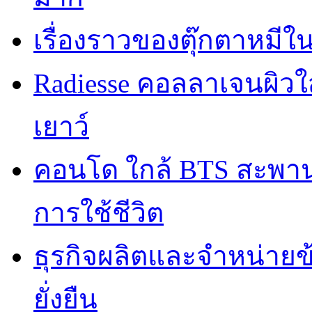
เรื่องราวของตุ๊กตาหมีใ
Radiesse คอลลาเจนผิวใส
เยาว์
คอนโด ใกล้ BTS สะพานใ
การใช้ชีวิต
ธุรกิจผลิตและจำหน่ายข
ยั่งยืน