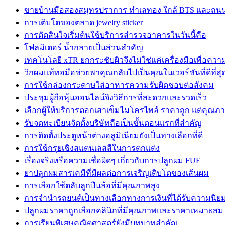
ขายบ้านมือสองสมุทรปราการ ทำเลทอง ใกล้ BTS และถน
การเติบโตของตลาด jewelry sticker
การตัดสินใจเริ่มต้นใช้บริการสำรวจอาคารในวันนี้คือ
โฟลมิเตอร์ น้ำกลายเป็นส่วนสำคัญ
เทคโนโลยี xTR ยกกระชับผิวจึงไม่ใช่แค่เครื่องมือเพื่อคว
วิกผมแท้ทอมือช่วยพาคุณกลับไปเป็นคุณในเวอร์ชันที่ดีที่สุ
การใช้กล่องกระดาษใส่อาหารความรับผิดชอบต่อสังคม
ประชุมผู้ถือหุ้นออนไลน์จึงวิธีการที่สะดวกและรวดเร็ว
เลือกผู้ให้บริการตอกเสาเข็มไมโครไพล์ ราคาถูก แต่คุณภา
รับจดทะเบียนจัดตั้งบริษัทถือเป็นขั้นตอนแรกที่สำคัญ
การติดตั้งประตูหน้าต่างอลูมิเนียมยังเป็นทางเลือกที่ดี
การใช้กรุยเชิงสแตนเลสสีในการตกแต่ง
เรื่องจริงหรือความเชื่อผิดๆ เกี่ยวกับการปลูกผม FUE
ยาปลูกผมสารเคมีที่มีผลต่อการเจริญเติบโตของเส้นผม
การเลือกใช้ตลับลูกปืนล้อที่มีคุณภาพสูง
การจำนำรถยนต์เป็นทางเลือกทางการเงินที่ได้รับความนิย
ปลูกผมราคาถูกเลือกคลินิกที่มีคุณภาพและราคาเหมาะสม
การเรียนพิเศษคณิตศาสตร์ยังมีบทบาทสำคัญ