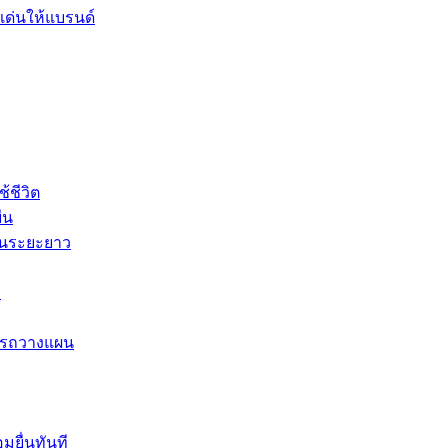
เด่นให้แบรนด์
้ชีวิต
ืน
ในระยะยาว
อ
ารถวางแผน
มยื่นทันที