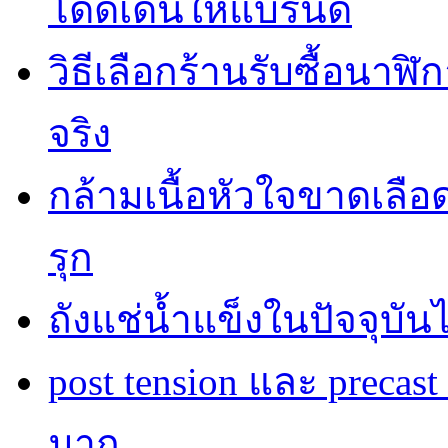
โดดเด่นให้แบรนด์
วิธีเลือกร้านรับซื้อนาฬิก
จริง
กล้ามเนื้อหัวใจขาดเลื
รุก
ถังแช่น้ำแข็งในปัจจุบัน
post tension และ precas
มาก