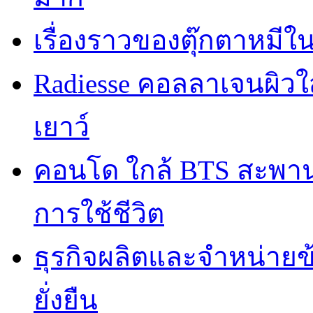
เรื่องราวของตุ๊กตาหมีใ
Radiesse คอลลาเจนผิวใส
เยาว์
คอนโด ใกล้ BTS สะพานใ
การใช้ชีวิต
ธุรกิจผลิตและจำหน่ายข
ยั่งยืน