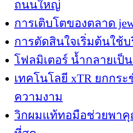
ถนนใหญ่
การเติบโตของตลาด jewe
การตัดสินใจเริ่มต้นใช้
โฟลมิเตอร์ น้ำกลายเป็
เทคโนโลยี xTR ยกกระชับผ
ความงาม
วิกผมแท้ทอมือช่วยพาคุณ