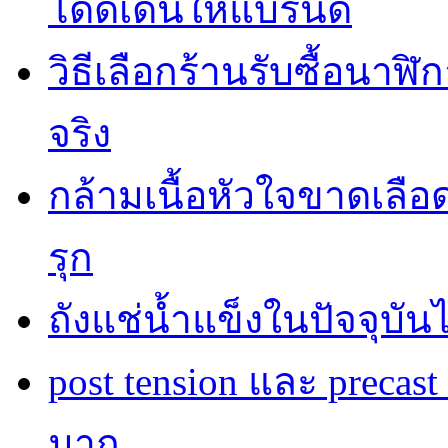
โดดเด่นให้แบรนด์
วิธีเลือกร้านรับซื้อนาฬิก
จริง
กล้ามเนื้อหัวใจขาดเลื
รุก
ถังแช่น้ำแข็งในปัจจุบัน
post tension และ precas
มาก