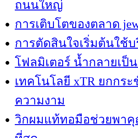
ถนนใหญ่
การเติบโตของตลาด jewe
การตัดสินใจเริ่มต้นใช้
โฟลมิเตอร์ น้ำกลายเป็
เทคโนโลยี xTR ยกกระชับผ
ความงาม
วิกผมแท้ทอมือช่วยพาคุณ