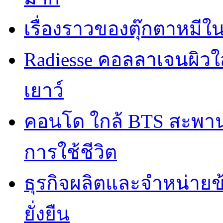
เรื่องราวของตุ๊กตาหมีใ
Radiesse คอลลาเจนผิวใส
เยาว์
คอนโด ใกล้ BTS สะพานใ
การใช้ชีวิต
ธุรกิจผลิตและจำหน่ายข
ยั่งยืน